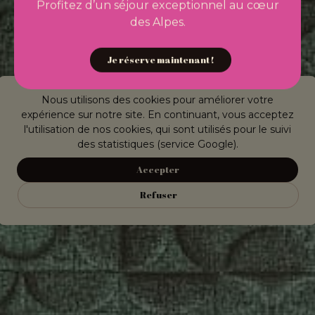
Profitez d’un séjour exceptionnel au cœur
des Alpes.
Je réserve maintenant !
Nous utilisons des cookies pour améliorer votre
expérience sur notre site. En continuant, vous acceptez
l'utilisation de nos cookies, qui sont utilisés pour le suivi
des statistiques (service Google).
Accepter
Refuser