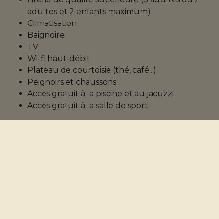
adultes et 2 enfants maximum)
Climatisation
Baignoire
TV
Wi-fi haut-débit
Plateau de courtoisie (thé, café...)
Peignoirs et chaussons
Accès gratuit à la piscine et au jacuzzi
Accès gratuit à la salle de sport