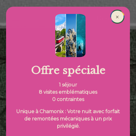
Aller au contenu principal
Réserver
×
Fil d'Ariane
Offre spéciale
1 séjour
8 visites emblématiques
0 contraintes
Unique à Chamonix : Votre nuit avec forfait
de remontées mécaniques à un prix
privilégié.