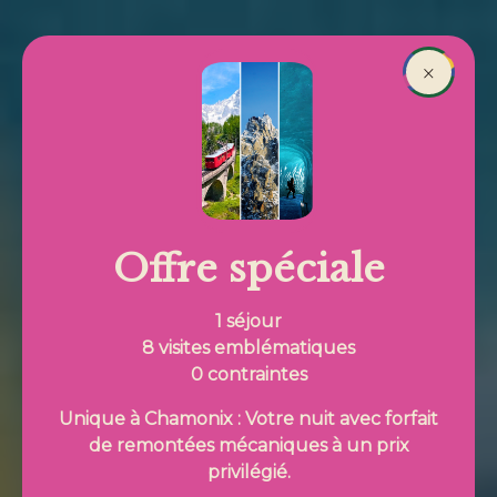
Aller au contenu principal
Réserver
×
Fil d'Ariane
Offre spéciale
1 séjour
8 visites emblématiques
0 contraintes
Unique à Chamonix : Votre nuit avec forfait
de remontées mécaniques à un prix
privilégié.