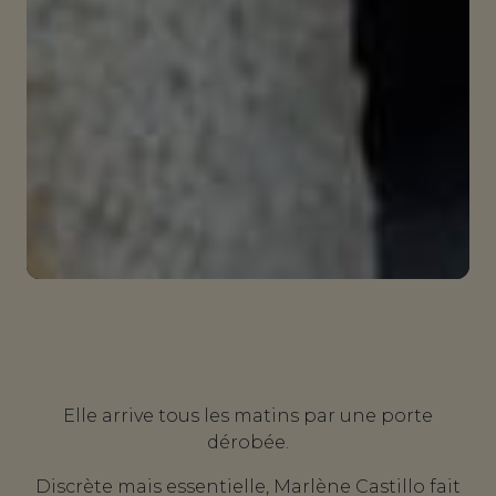
Elle arrive tous les matins par une porte
dérobée.
Discrète mais essentielle, Marlène Castillo fait